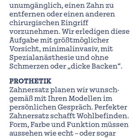
unumgänglich, einen Zahn zu
entfernen oder einen anderen
chirurgischen Eingriff
vorzunehmen. Wir erledigen diese
Aufgabe mit größt­möglicher
Vorsicht, minimal­invasiv, mit
Spezial­anästhesie und ohne
Schmerzen oder „dicke Backen“.
P
ROTHETIK
Zahnersatz planen wir wunsch­
gemäß mit Ihren Modellen im
persönlichen Gespräch. Perfekter
Zahn­ersatz schafft Wohl­befinden.
Form, Farbe und Funktion müssen
aussehen wie echt – oder sogar