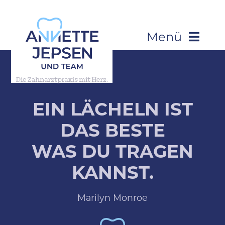
Skip
to
content
Menü
Startseite
Über Uns
EIN LÄCHELN IST
DAS BESTE
Leistungen
WAS DU TRAGEN
Patienteninformation
KANNST.
Kontakt
Marilyn Monroe