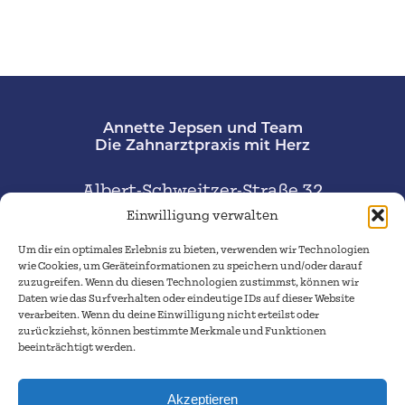
Annette Jepsen und Team
Die Zahnarztpraxis mit Herz
Albert-Schweitzer-Straße 32
38226 Salzgitter
Einwilligung verwalten
Um dir ein optimales Erlebnis zu bieten, verwenden wir Technologien
Telefon:
05341 – 47776
wie Cookies, um Geräteinformationen zu speichern und/oder darauf
zuzugreifen. Wenn du diesen Technologien zustimmst, können wir
praxis-annette-jepsen@gmx.de
Daten wie das Surfverhalten oder eindeutige IDs auf dieser Website
verarbeiten. Wenn du deine Einwilligung nicht erteilst oder
zurückziehst, können bestimmte Merkmale und Funktionen
Jobs
beeinträchtigt werden.
Termin vereinbaren
Kontakt
Akzeptieren