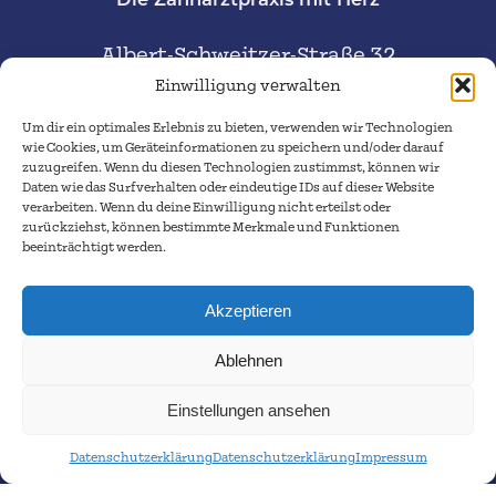
Albert-Schweitzer-Straße 32
38226 Salzgitter
Einwilligung verwalten
Um dir ein optimales Erlebnis zu bieten, verwenden wir Technologien
Telefon:
05341 – 47776
wie Cookies, um Geräteinformationen zu speichern und/oder darauf
zuzugreifen. Wenn du diesen Technologien zustimmst, können wir
praxis-annette-jepsen@gmx.de
Daten wie das Surfverhalten oder eindeutige IDs auf dieser Website
verarbeiten. Wenn du deine Einwilligung nicht erteilst oder
zurückziehst, können bestimmte Merkmale und Funktionen
Jobs
beeinträchtigt werden.
Termin vereinbaren
Kontakt
Akzeptieren
Ablehnen
© 2025. Alle Rechte vorbehalten.
Datenschutz
|
Einstellungen ansehen
Impressum
Datenschutzerklärung
Datenschutzerklärung
Impressum