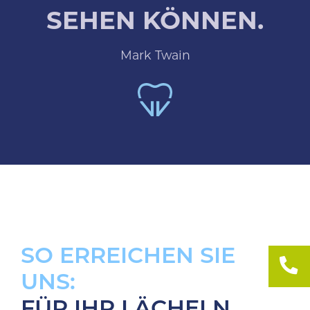
Jobs
SEHEN KÖNNEN.
Mark Twain
SO ERREICHEN SIE
UNS:
FÜR IHR LÄCHELN.