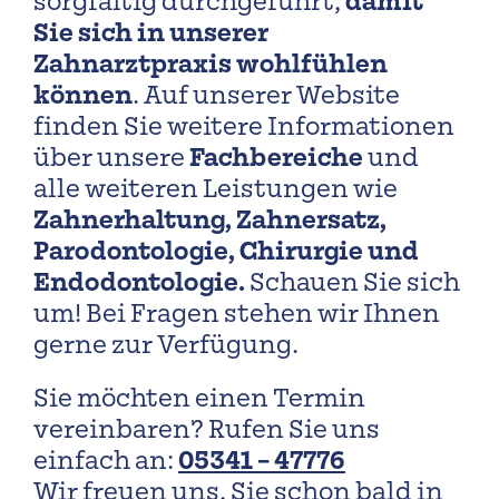
damit
sorgfältig durchgeführt,
Sie sich in unserer
Zahnarztpraxis wohlfühlen
können
. Auf unserer Website
finden Sie weitere Informationen
Fachbereiche
über unsere
und
alle weiteren Leistungen wie
Zahnerhaltung, Zahnersatz,
Parodontologie, Chirurgie und
Endodontologie.
Schauen Sie sich
um! Bei Fragen stehen wir Ihnen
gerne zur Verfügung.
Sie möchten einen Termin
vereinbaren? Rufen Sie uns
05341 – 47776
einfach an:
Wir freuen uns, Sie schon bald in