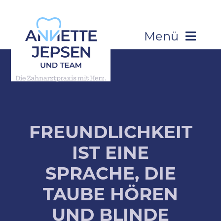
Skip
to
content
Menü
Startseite
Über Uns
FREUND­LICH­KEIT
Leistungen
IST EINE
Patienteninformation
SPRACHE, DIE
TAUBE HÖREN
Kontakt
UND BLINDE