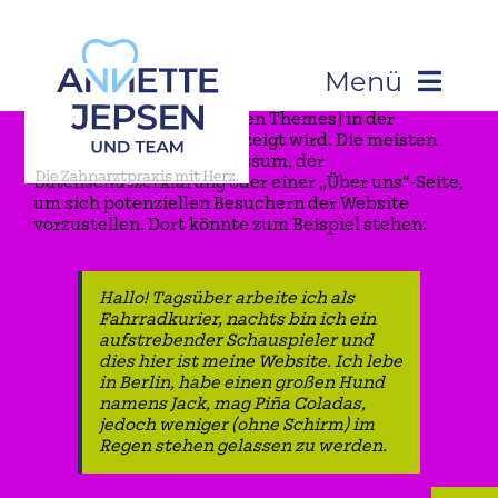
Skip
to
content
Menü
Dies ist eine Beispiel-Seite. Sie unterscheidet sich
von Beiträgen, da sie stets an derselben Stelle
bleibt und (bei den meisten Themes) in der
Startseite
Website-Navigation angezeigt wird. Die meisten
starten mit einem Impressum, der
Datenschutzerklärung oder einer „Über uns“-Seite,
um sich potenziellen Besuchern der Website
Über Uns
vorzustellen. Dort könnte zum Beispiel stehen:
Leistungen
Hallo! Tagsüber arbeite ich als
Fahrradkurier, nachts bin ich ein
aufstrebender Schauspieler und
Patienteninformation
dies hier ist meine Website. Ich lebe
in Berlin, habe einen großen Hund
namens Jack, mag Piña Coladas,
jedoch weniger (ohne Schirm) im
Kontakt
Regen stehen gelassen zu werden.