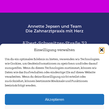
Annette Jepsen und Team
Die Zahnarztpraxis mit Herz
Albert-Schweitzer-Straße 32
38226 Salzgitter
Einwilligung verwalten
Um dir ein optimales Erlebnis zu bieten, verwenden wir Technologien
wie Cookies, um Geräteinformationen zu speichern und/oder darauf
Telefon:
05341 – 47776
zuzugreifen. Wenn du diesen Technologien zustimmst, können wir
praxis-annette-jepsen@gmx.de
Daten wie das Surfverhalten oder eindeutige IDs auf dieser Website
verarbeiten. Wenn du deine Einwilligung nicht erteilst oder
zurückziehst, können bestimmte Merkmale und Funktionen
Jobs
beeinträchtigt werden.
Termin vereinbaren
Kontakt
Akzeptieren